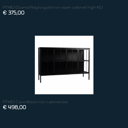
PTMD Duana Playful gold iron open cabinet high KD
€ 375,00
PTMD Cave Black iron cabinet low
€ 498,00