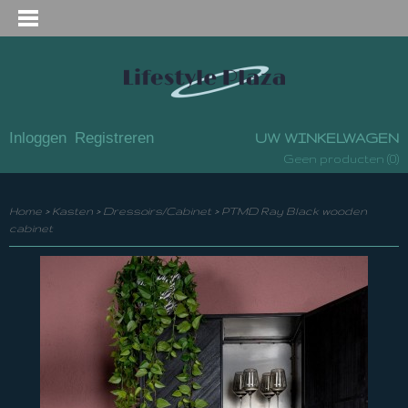
Inloggen
Registreren
UW WINKELWAGEN
(0)
Geen producten
Home
>
Kasten
>
Dressoirs/Cabinet
>
PTMD Ray Black wooden
cabinet