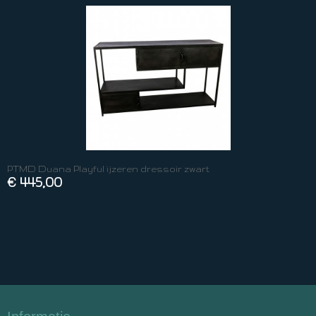
PTMD Duana Playful ijzeren dressoir zwart
€ 445,00