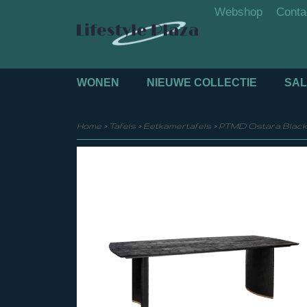
Webshop
Conta
WONEN
NIEUWE COLLECTIE
SAL
Home
>
Tafels
>
Eetkamertafels
>
PTMD Ostara Black 