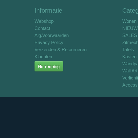
Informatie
Categ
Webshop
Wonen
Contact
NIEUW
Alg.Voorwaarden
SALES 
Privacy Policy
Zitmeub
Verzenden & Retourneren
Tafels
Klachten
Kasten
Wandpa
Herroeping
Wall Art
Verlicht
Access