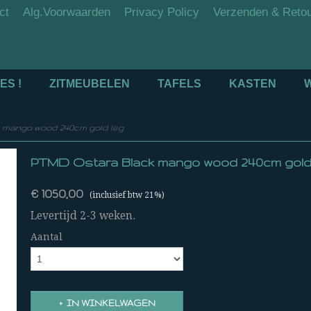
ct
Alg.Voorwaarden
Privacy Policy
Verzenden & Reto
ES !
ZITMEUBELEN
TAFELS
KASTEN
mango wood 240cm gold leg
PTMD Ostara Black mango wood 240cm gold
€ 1050,00
(inclusief btw 21%)
Levertijd 2-3 weken.
Aantal
IN WINKELWAGEN