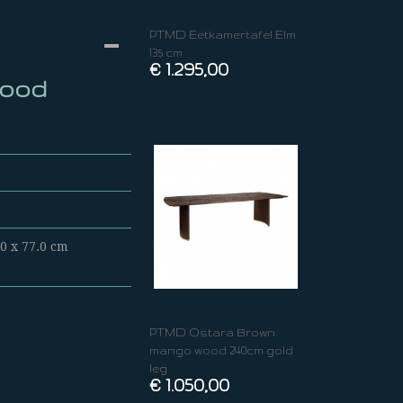
PTMD Eetkamertafel Elm
135 cm
€ 1.295,00
wood
.0 x 77.0 cm
PTMD Ostara Brown
mango wood 240cm gold
leg
€ 1.050,00