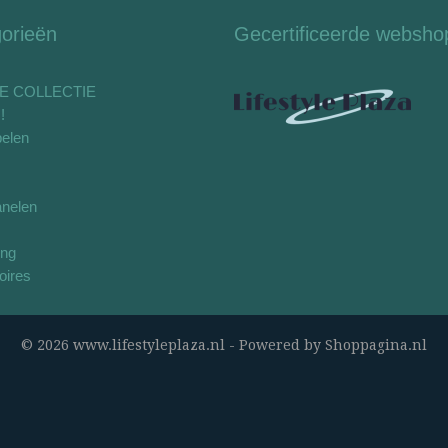
orieën
Gecertificeerde websho
E COLLECTIE
!
elen
nelen
ing
oires
© 2026 www.lifestyleplaza.nl - Powered by Shoppagina.nl