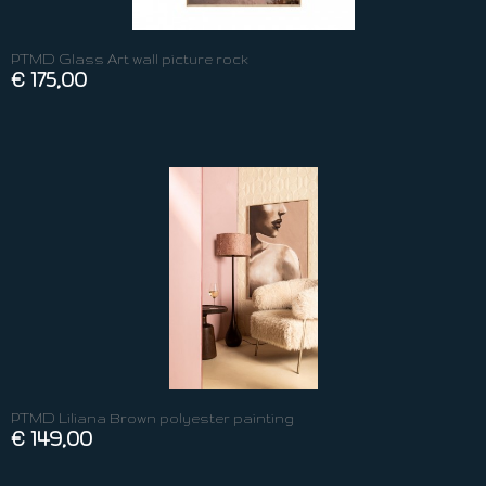
PTMD Glass Art wall picture rock
€ 175,00
PTMD Liliana Brown polyester painting
€ 149,00