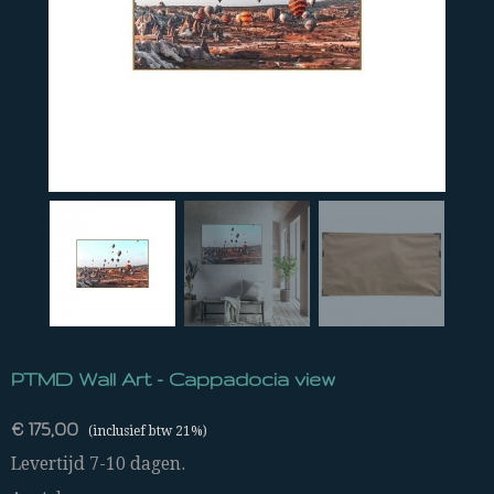
PTMD Wall Art - Cappadocia view
€ 175,00
(inclusief btw 21%)
Levertijd 7-10 dagen.