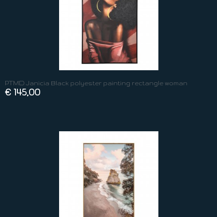
PTMD Janicia Black polyester painting rectangle woman
€ 145,00