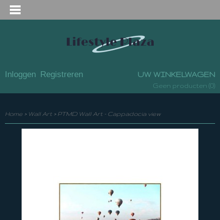
Inloggen
Registreren
UW WINKELWAGEN
(0)
Geen producten
Home
>
Wall Art
>
PTMD Wall Art - Cappadocia view