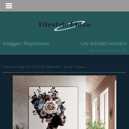
Inloggen
Registreren
UW WINKELWAGEN
(0)
Geen producten
Home
>
Wall Art
>
PTMD Wall Art - Inner Peace