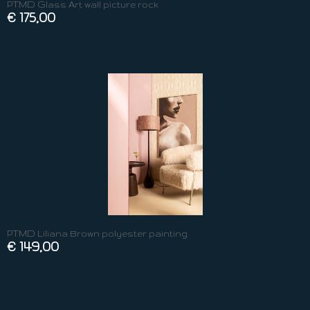
PTMD Glass Art wall picture rock
€ 175,00
PTMD Liliana Brown polyester painting
€ 149,00