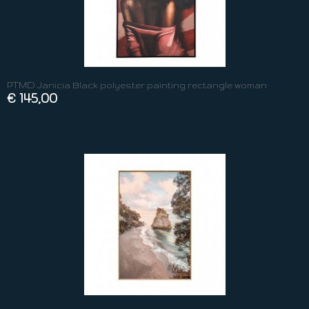
PTMD Janicia Black polyester painting rectangle woman
€ 145,00