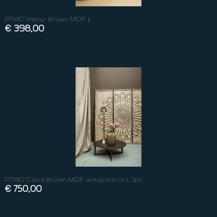
PTMD Wiktor Brown MDF L
€ 398,00
PTMD Casa Brown MDF antique look L 3pc
€ 750,00