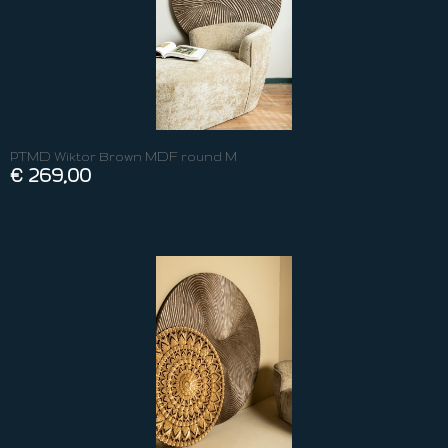
PTMD Wiktor Brown MDF round M
€ 269,00