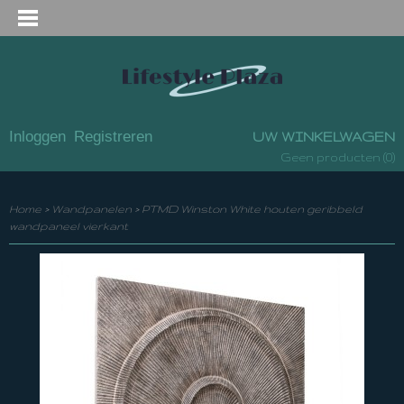
Inloggen
Registreren
UW WINKELWAGEN
(0)
Geen producten
Home
>
Wandpanelen
>
PTMD Winston White houten geribbeld
wandpaneel vierkant