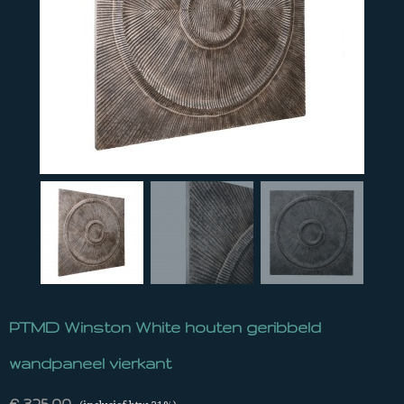
PTMD Winston White houten geribbeld
wandpaneel vierkant
€ 325,00