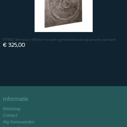
PTMD Winston White houten geribbeld wandpaneel vierkant
€ 325,00
Informatie
Webshop
Contact
Alg.Voorwaarden