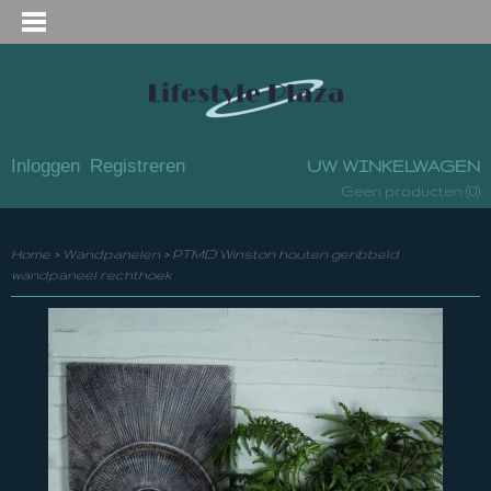
Inloggen
Registreren
UW WINKELWAGEN
(0)
Geen producten
Home
>
Wandpanelen
>
PTMD Winston houten geribbeld
wandpaneel rechthoek