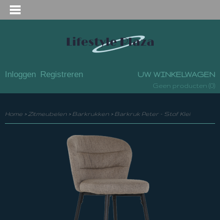
Inloggen
Registreren
UW WINKELWAGEN
(0)
Geen producten
Home
>
Zitmeubelen
>
Barkrukken
>
Barkruk Peter – Stof Klei