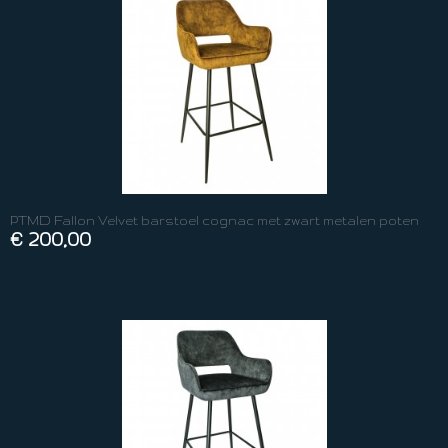
PTMD Fallon Velvet barstoel cognac met zwart metalen poten
€ 200,00