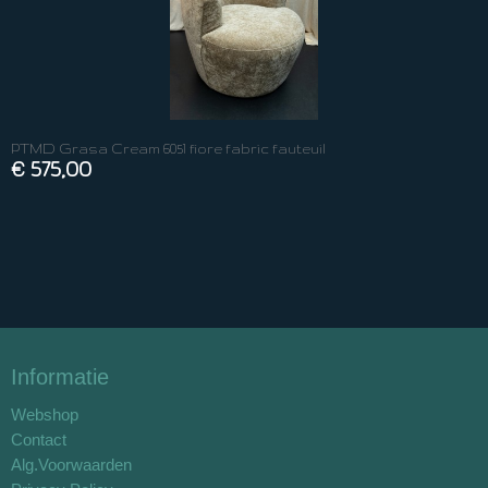
PTMD Grasa Cream 6051 fiore fabric fauteuil
€ 575,00
Informatie
Webshop
Contact
Alg.Voorwaarden