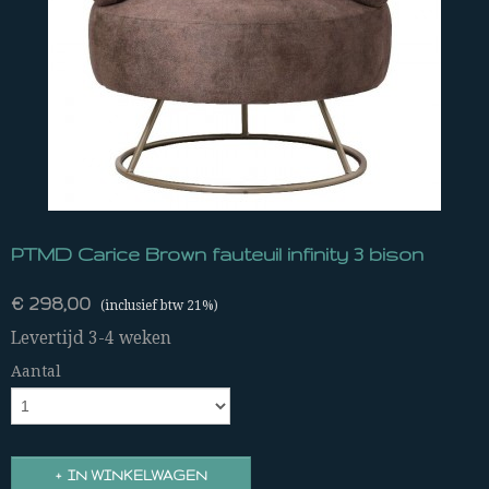
PTMD Carice Brown fauteuil infinity 3 bison
€ 298,00
(inclusief btw 21%)
Levertijd 3-4 weken
Aantal
IN WINKELWAGEN