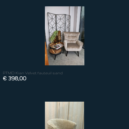
PTMD Kian Velvet fauteuil sand
€ 398,00