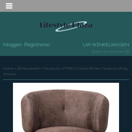
Inloggen
Registreren
UW WINKELWAGEN
(0)
Geen producten
Home
>
Zitmeubelen
>
Fauteuls
>
PTMD Carice Brown fauteuil infinity
3 bison