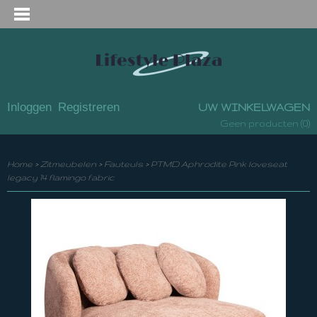
Inloggen
Registreren
UW WINKELWAGEN
(0)
Geen producten
Home
>
Zitmeubelen
>
Fauteuls
>
PTMD Aphrodite Pink loveseat
legacy 14 flamingo fabric