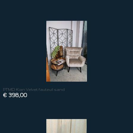
PTMD Kian Velvet fauteuil sand
€ 398,00