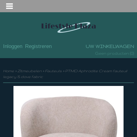
Inloggen
Registreren
UW WINKELWAGEN
(0)
Geen producten
Home
>
Zitmeubelen
>
Fauteuls
>
PTMD Aphrodite Cream fauteuil
legacy 15 dove fabric