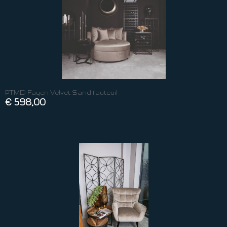
PTMD Fayen Velvet Sand fauteuil
€ 598,00