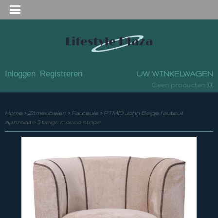
Inloggen
Registreren
UW WINKELWAGEN
(0)
Geen producten
Home
>
Zitmeubelen
>
Fauteuls
>
PTMD John Beige fauteuil
aphrodite 3 beige mocco stripe