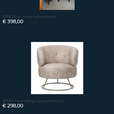
PTMD Kian Velvet fauteuil sand
€ 398,00
PTMD Carice Beige fauteuil infinity 2
€ 298,00