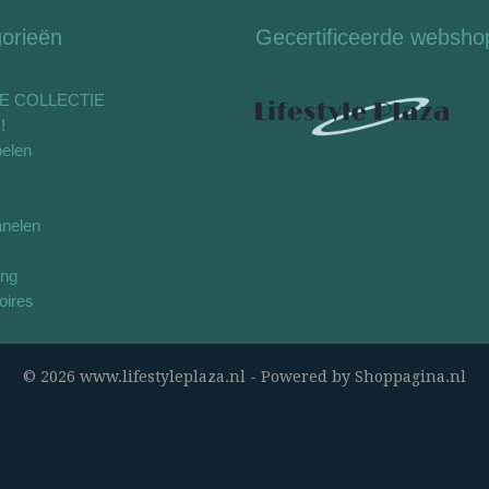
orieën
Gecertificeerde websho
E COLLECTIE
!
elen
nelen
ing
oires
© 2026 www.lifestyleplaza.nl - Powered by Shoppagina.nl