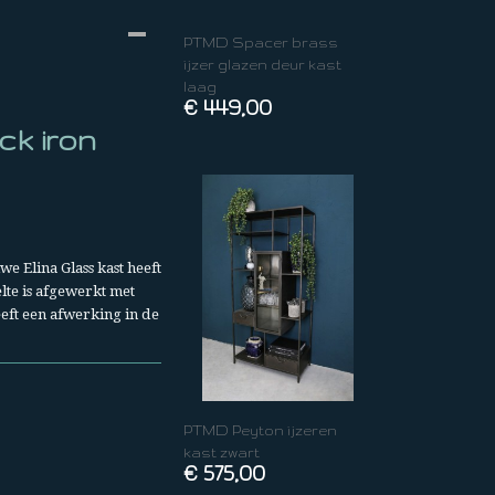
PTMD Spacer brass
ijzer glazen deur kast
laag
€ 449,00
ck iron
we Elina Glass kast heeft
lte is afgewerkt met
eeft een afwerking in de
PTMD Peyton ijzeren
kast zwart
€ 575,00