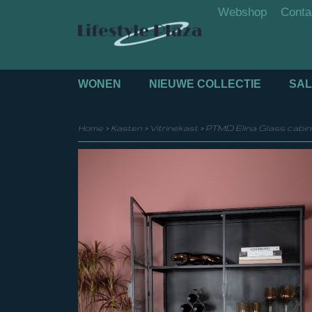
Webshop
Conta
WONEN
NIEUWE COLLECTIE
SAL
Home
>
Kasten
>
Vitrinekast
>
PTMD Elina Glass cabine