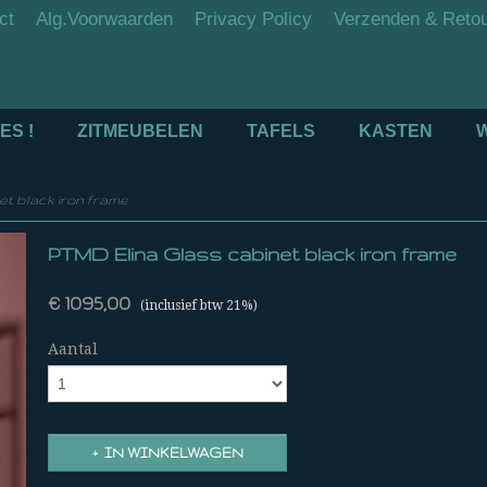
ct
Alg.Voorwaarden
Privacy Policy
Verzenden & Reto
ES !
ZITMEUBELEN
TAFELS
KASTEN
t black iron frame
PTMD Elina Glass cabinet black iron frame
€ 1095,00
(inclusief btw 21%)
Aantal
IN WINKELWAGEN