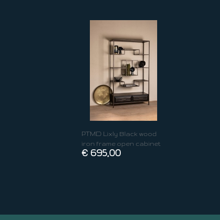
PTMD Lixly Black wood
iron frame open cabinet
€ 695,00