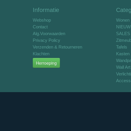
Informatie
Categ
Webshop
Wonen
Contact
NIEUW
Alg.Voorwaarden
SALES 
Privacy Policy
Zitmeub
Verzenden & Retourneren
Tafels
Klachten
Kasten
Wandpa
Herroeping
Wall Art
Verlicht
Access