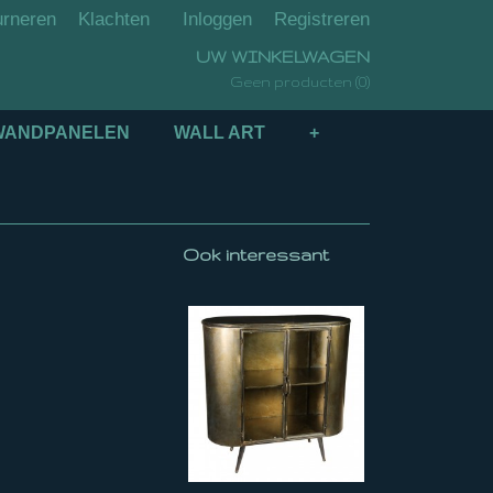
urneren
Klachten
Inloggen
Registreren
UW WINKELWAGEN
(0)
Geen producten
WANDPANELEN
WALL ART
+
Ook interessant