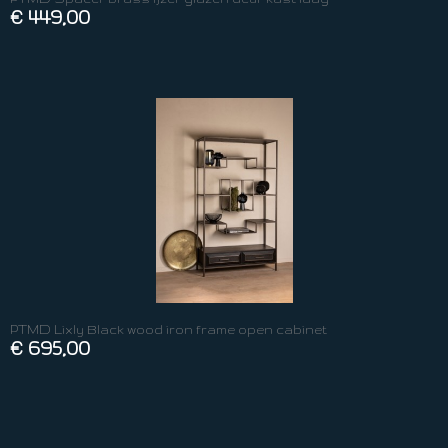
€ 449,00
PTMD Lixly Black wood iron frame open cabinet
€ 695,00