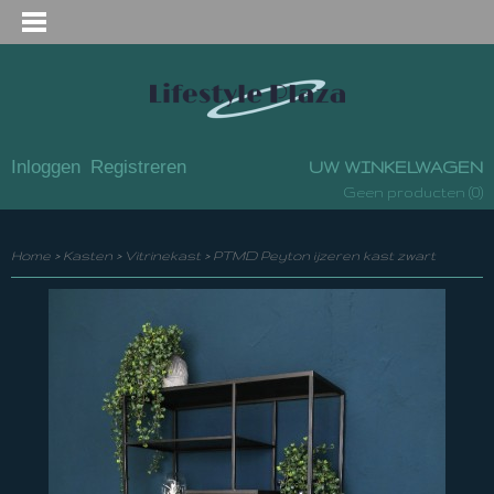
Inloggen
Registreren
UW WINKELWAGEN
(0)
Geen producten
Home
>
Kasten
>
Vitrinekast
>
PTMD Peyton ijzeren kast zwart