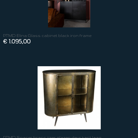
PTMD Elina Glass cabinet black iron frame
€ 1.095,00
PTMD Spacer brass ijzer glazen deur kast laag