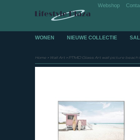
Webshop
Conta
WONEN
NIEUWE COLLECTIE
SAL
Home
>
Wall Art
>
PTMD Glass Art wall picture beach