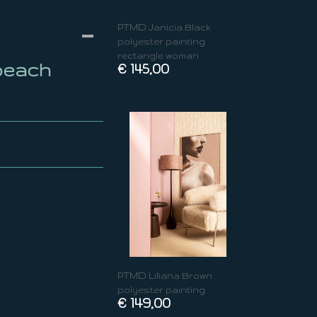
PTMD Janicia Black
polyester painting
rectangle woman
beach
€ 145,00
PTMD Liliana Brown
polyester painting
€ 149,00