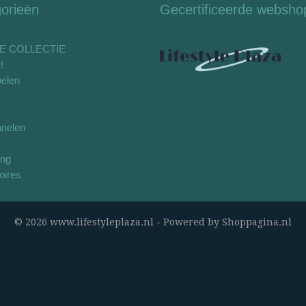
orieën
Gecertificeerde websho
E COLLECTIE
!
elen
nelen
ing
oires
© 2026 www.lifestyleplaza.nl - Powered by Shoppagina.nl