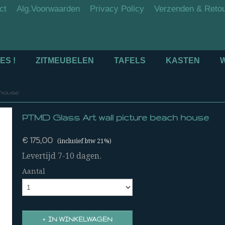
ct
Alg.Voorwaarden
Privacy Policy
Verzenden & Reto
ES !
ZITMEUBELEN
TAFELS
KASTEN
 house
PTMD Glass Art wall picture beach house
€ 175,00
(inclusief btw 21%)
Levertijd 7-10 dagen.
Aantal
IN WINKELWAGEN