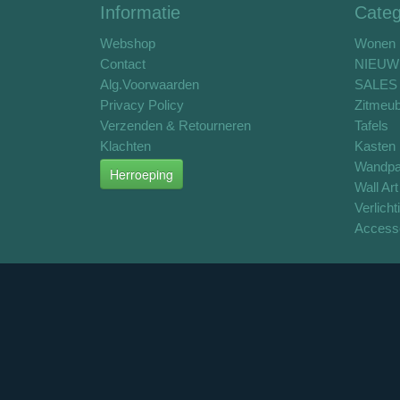
Informatie
Categ
Webshop
Wonen
Contact
NIEUW
Alg.Voorwaarden
SALES 
Privacy Policy
Zitmeub
Verzenden & Retourneren
Tafels
Klachten
Kasten
Wandpa
Herroeping
Wall Art
Verlicht
Access