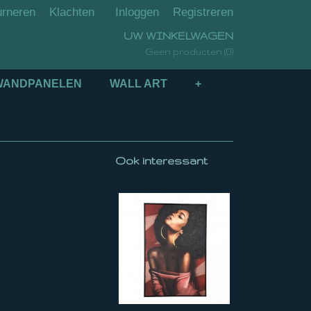
urneren
Klachten
Inloggen
Registreren
UW WINKELWAGEN
(0)
Geen producten
WANDPANELEN
WALL ART
+
Ook interessant