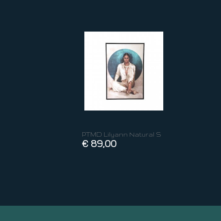
PTMD Lilyann Natural S
€ 89,00