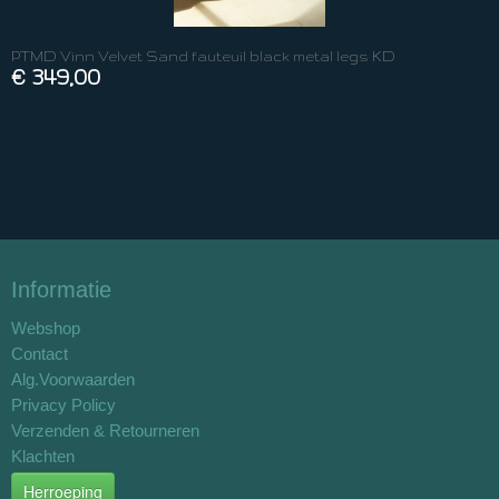
PTMD Vinn Velvet Sand fauteuil black metal legs KD
€ 349,00
Informatie
Webshop
Contact
Alg.Voorwaarden
Privacy Policy
Verzenden & Retourneren
Klachten
Herroeping