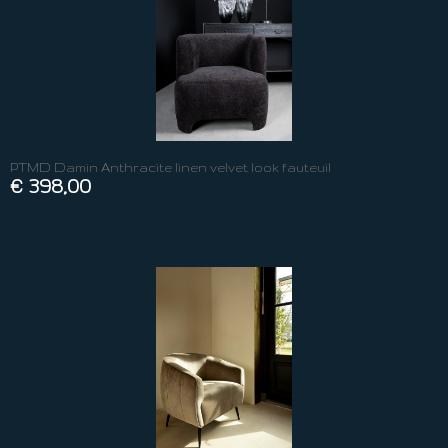
PTMD Damin Anthracite linen velvet look fauteuil
€ 398,00