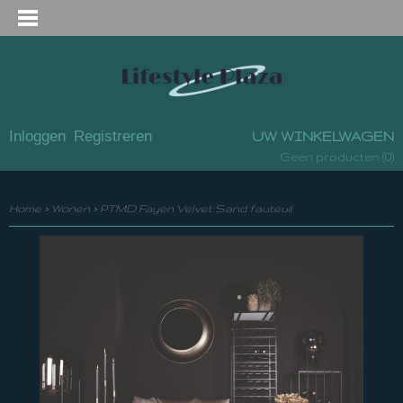
Inloggen
Registreren
UW WINKELWAGEN
(0)
Geen producten
Home
>
Wonen
>
PTMD Fayen Velvet Sand fauteuil