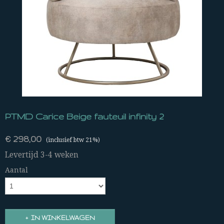
PTMD Carice Beige fauteuil infinity 2
€ 298,00
(inclusief btw 21%)
Levertijd 3-4 weken
Aantal
IN WINKELWAGEN