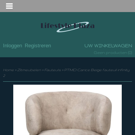
Inloggen
Registreren
UW WINKELWAGEN
(0)
Geen producten
Home
>
Zitmeubelen
>
Fauteuls
>
PTMD Carice Beige fauteuil infinity
2