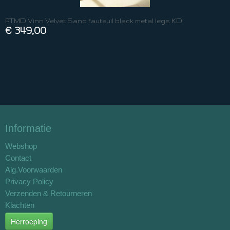
PTMD Vinn Velvet Sand fauteuil black metal legs KD
€ 349,00
Informatie
Webshop
Contact
Alg.Voorwaarden
Privacy Policy
Verzenden & Retourneren
Klachten
Herroeping