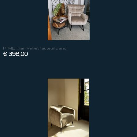
PTMD Kian Velvet fauteuil sand
€ 398,00