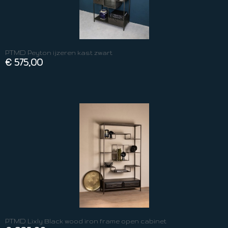
PTMD Peyton ijzeren kast zwart
€ 575,00
PTMD Lixly Black wood iron frame open cabinet