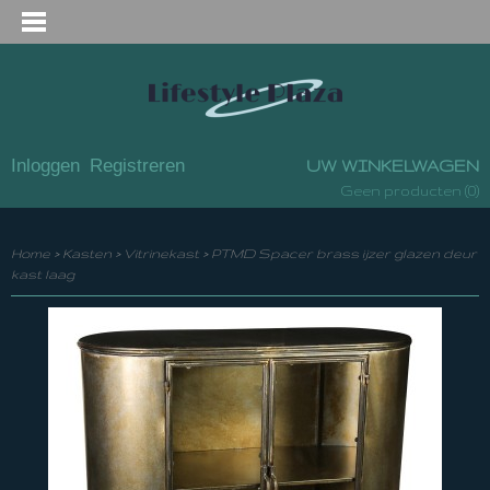
Inloggen
Registreren
UW WINKELWAGEN
(0)
Geen producten
Home
>
Kasten
>
Vitrinekast
>
PTMD Spacer brass ijzer glazen deur
kast laag